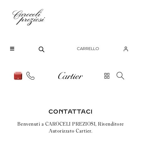
HOME
OROLOGI
PANTHÈRE DE CARTIER
CHI SIAMO
La pantera di Cartier impreziosisce le collezioni
CARRELLO
orologiere della Maison con la sua impronta
BRAND
unica.
OROLOGI
Scopri di più
GIOIELLI
CONTATTI
CONTATTACI
Benvenuti a CAROCELI PREZIOSI, Rivenditore
Autorizzato Cartier.