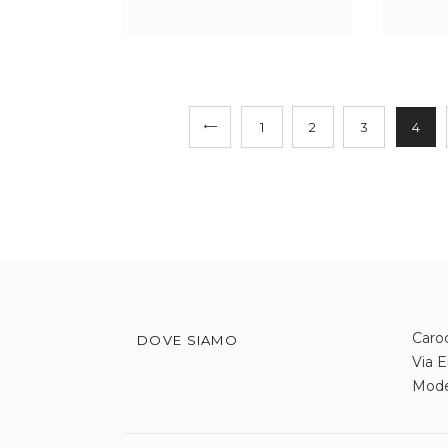
←
1
2
3
4
Caroc
DOVE SIAMO
Via E
Mod