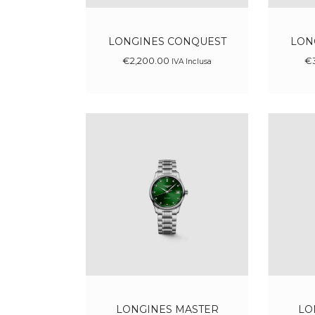
LONGINES CONQUEST
LON
€
2,200
.
00
€
IVA Inclusa
LONGINES MASTER
LO