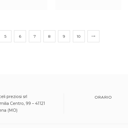
5
6
7
8
9
→
10
eli preziosi srl
ORARIO
milia Centro, 99 – 41121
ena (MO)