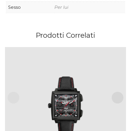
Sesso
Per lui
Prodotti Correlati
TAG HEUER MONACO EVERGRAPH – 40 MM
IVA Inclusa
€
25,000
.
00