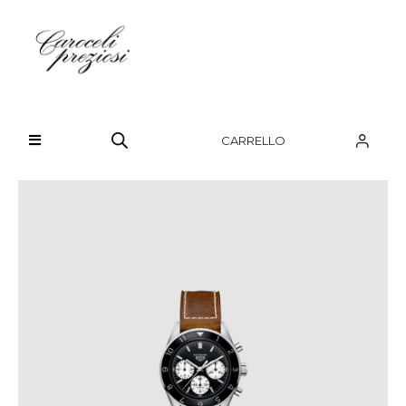
HOME
CHI SIAMO
CARRELLO
BRAND
OROLOGI
GIOIELLI
CONTATTI