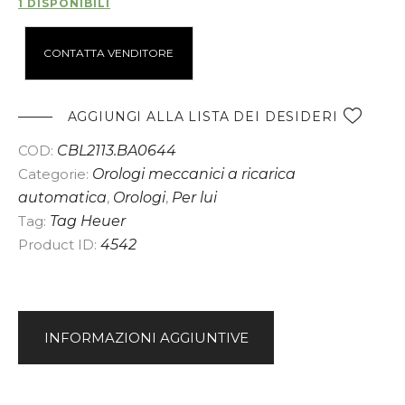
1 DISPONIBILI
A
CONTATTA VENDITORE
l
t
e
AGGIUNGI ALLA LISTA DEI DESIDERI
r
COD:
CBL2113.BA0644
n
Categorie:
Orologi meccanici a ricarica
a
automatica
,
Orologi
,
Per lui
t
Tag:
Tag Heuer
i
Product ID:
4542
v
e
:
INFORMAZIONI AGGIUNTIVE