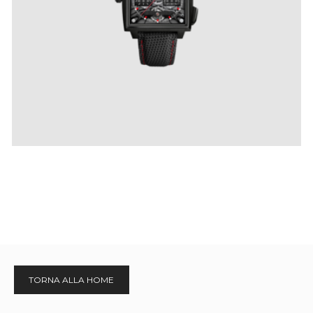
IVA Inclusa
€
25,000
.
00
TORNA ALLA HOME