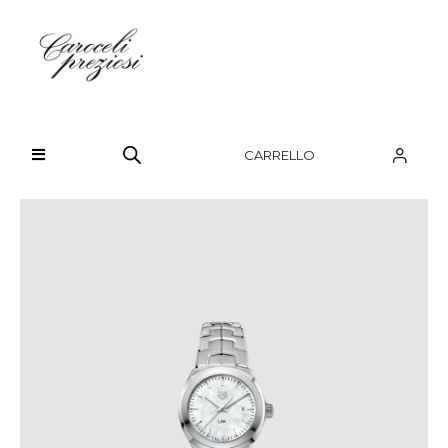
HOME
CHI SIAMO
CARRELLO
BRAND
OROLOGI
GIOIELLI
CONTATTI