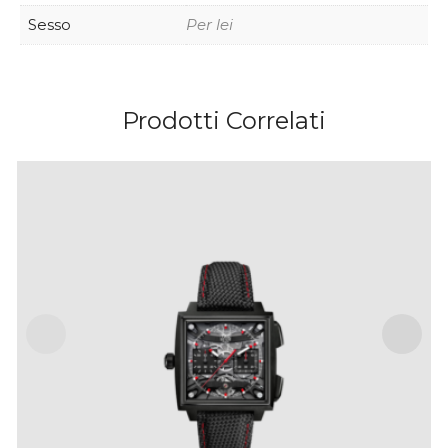
Sesso
Per lei
Prodotti Correlati
TAG HEUER MONACO EVERGRAPH – 40 MM
IVA Inclusa
€
25,000
.
00