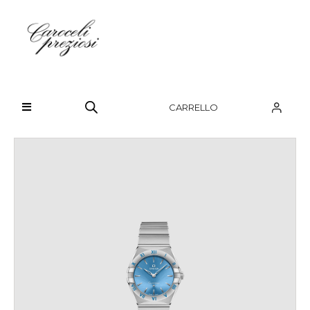
HOME
CHI SIAMO
CARRELLO
BRAND
OROLOGI
GIOIELLI
CONTATTI