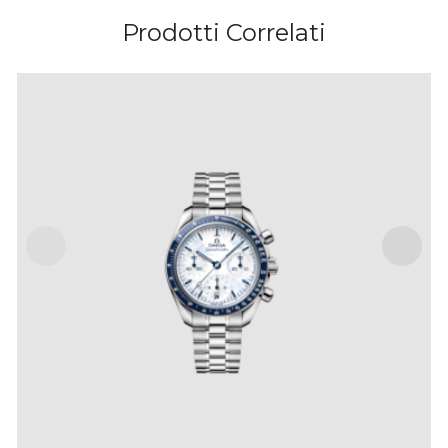
Prodotti Correlati
SPEEDMASTER 38 MILANO CORTINA 2026 CO-
AXIAL CHRONOMETER CHRONOGRAPH 38 MM
IVA Inclusa
€
6,800
.
00