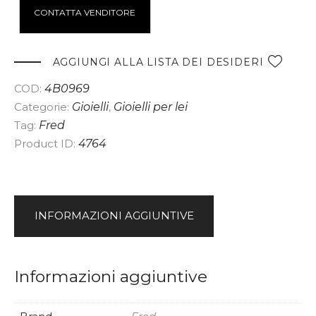
A
CONTATTA VENDITORE
l
t
e
AGGIUNGI ALLA LISTA DEI DESIDERI
r
COD:
4B0969
n
Categorie:
Gioielli
,
Gioielli per lei
a
Tag:
Fred
t
Product ID:
4764
i
v
e
:
INFORMAZIONI AGGIUNTIVE
Informazioni aggiuntive