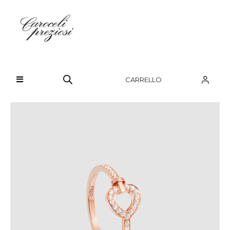
HOME
CHI SIAMO
CARRELLO
BRAND
OROLOGI
GIOIELLI
CONTATTI