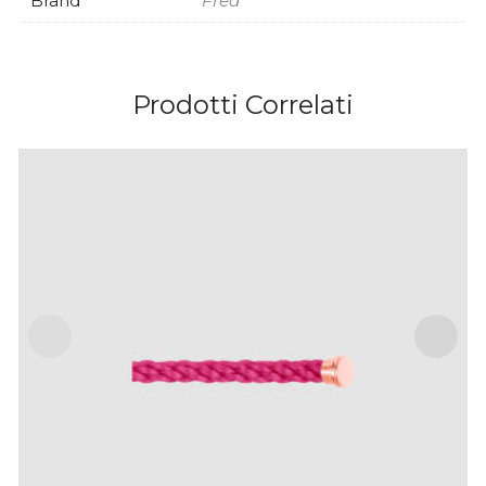
Brand
Fred
Prodotti Correlati
CABLE PALISSANDRO PER BRACCIALE
MODELLO GRANDE IN ORO ROSA
IVA Inclusa
€
290
.
00