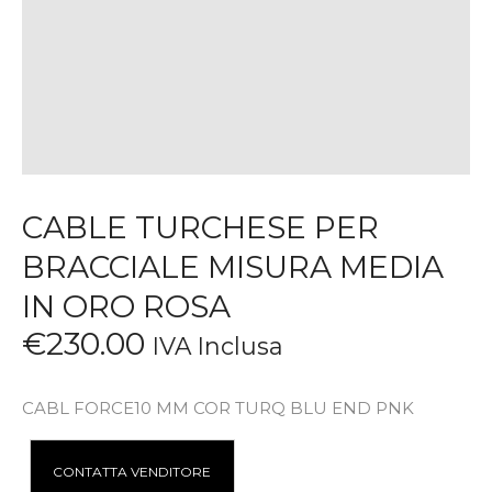
CABLE TURCHESE PER
BRACCIALE MISURA MEDIA
IN ORO ROSA
€
230
.
00
IVA Inclusa
CABL FORCE10 MM COR TURQ BLU END PNK
A
CONTATTA VENDITORE
l