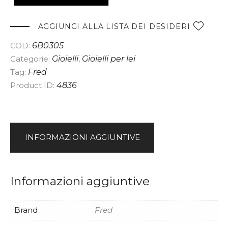
t
e
AGGIUNGI ALLA LISTA DEI DESIDERI
r
COD:
6B0305
n
Categorie:
Gioielli
,
Gioielli per lei
a
Tag:
Fred
t
Product ID:
4836
i
v
e
:
INFORMAZIONI AGGIUNTIVE
Informazioni aggiuntive
Brand
Fred