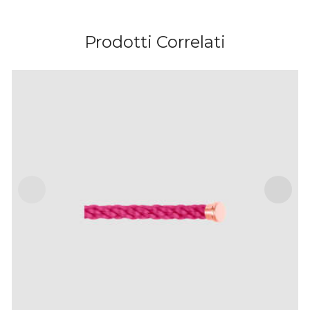
Prodotti Correlati
CABLE PALISSANDRO PER BRACCIALE
MODELLO GRANDE IN ORO ROSA
IVA Inclusa
€
290
.
00