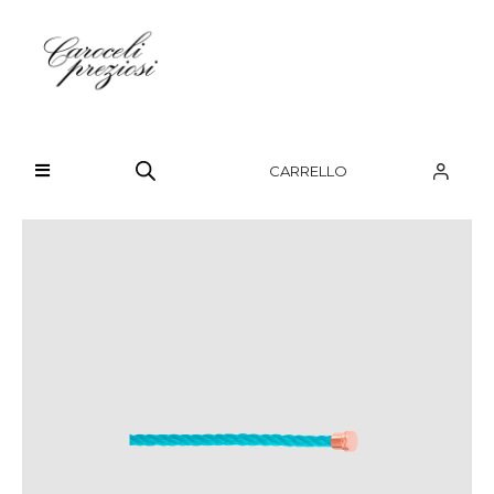
HOME
CHI SIAMO
CARRELLO
BRAND
OROLOGI
GIOIELLI
CONTATTI