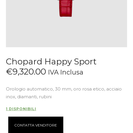
Chopard Happy Sport
€
9,320
.
00
IVA Inclusa
Orologio automatico, 30 mm, oro rosa etico, acciaio
inox, diamanti, rubini
1 DISPONIBILI
A
CONTATTA VENDITORE
l