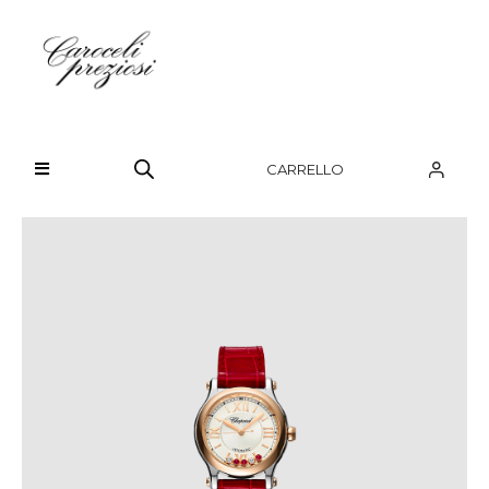
HOME
CHI SIAMO
CARRELLO
BRAND
OROLOGI
GIOIELLI
CONTATTI