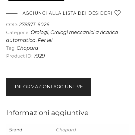
t
e
AGGIUNGI ALLA LISTA DEI DESIDERI
r
COD:
278573-6026
n
Categorie:
Orologi
,
Orologi meccanici a ricarica
a
automatica
,
Per lei
t
Tag:
Chopard
i
Product ID:
7929
v
e
:
INFORMAZIONI AGGIUNTIVE
Informazioni aggiuntive
Brand
Chopard