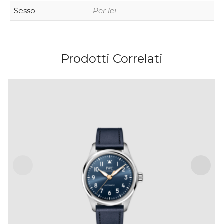
Sesso
Per lei
Prodotti Correlati
PILOT’S WATCH AUTOMATIC 36 LE PETIT PRINCE
IVA Inclusa
€
5,400
.
00