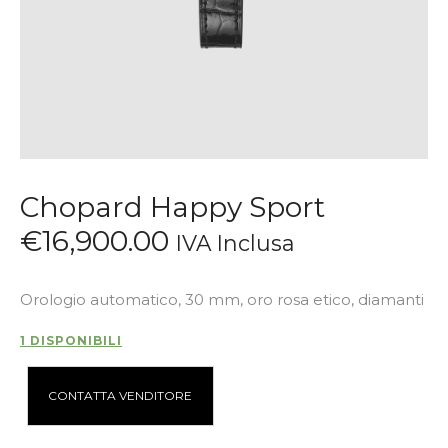
Chopard Happy Sport
€
16,900
.
00
IVA Inclusa
Orologio automatico, 30 mm, oro rosa etico, diamanti
1 DISPONIBILI
A
CONTATTA VENDITORE
l
t