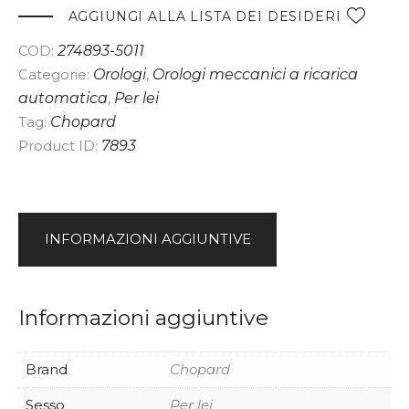
e
AGGIUNGI ALLA LISTA DEI DESIDERI
r
COD:
274893-5011
n
Categorie:
Orologi
,
Orologi meccanici a ricarica
a
automatica
,
Per lei
t
Tag:
Chopard
i
Product ID:
7893
v
e
:
INFORMAZIONI AGGIUNTIVE
Informazioni aggiuntive
Brand
Chopard
Sesso
Per lei