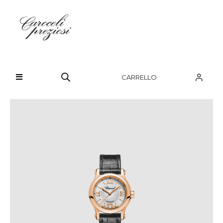
HOME
CHI SIAMO
CARRELLO
BRAND
OROLOGI
GIOIELLI
CONTATTI