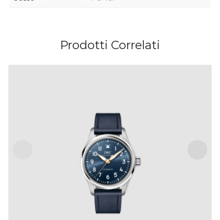
Prodotti Correlati
PILOT’S WATCH AUTOMATIC 36 LE PETIT PRINCE
IVA Inclusa
€
5,400
.
00