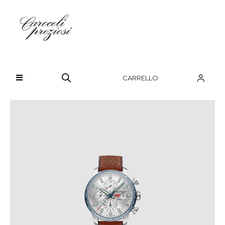
HOME
CHI SIAMO
CARRELLO
BRAND
OROLOGI
GIOIELLI
CONTATTI