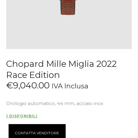
Chopard Mille Miglia 2022
Race Edition
€
9,040
.
00
IVA Inclusa
Orologio automatico, 44 mm, acciaio inox
1 DISPONIBILI
A
CONTATTA VENDITORE
l