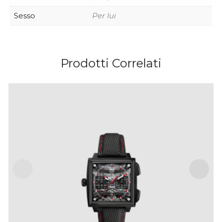
Sesso
Per lui
Prodotti Correlati
TAG HEUER MONACO EVERGRAPH – 40 MM
IVA Inclusa
€
25,000
.
00