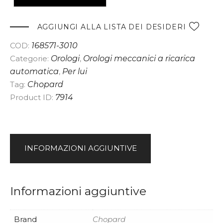
t
e
AGGIUNGI ALLA LISTA DEI DESIDERI
r
COD:
168571-3010
n
Categorie:
Orologi
,
Orologi meccanici a ricarica
a
automatica
,
Per lui
t
Tag:
Chopard
i
Product ID:
7914
v
e
:
INFORMAZIONI AGGIUNTIVE
Informazioni aggiuntive
Brand
Chopard