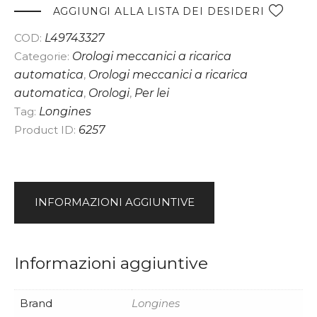
e
AGGIUNGI ALLA LISTA DEI DESIDERI
r
COD:
L49743327
n
Categorie:
Orologi meccanici a ricarica
a
automatica
,
Orologi meccanici a ricarica
t
automatica
,
Orologi
,
Per lei
i
Tag:
Longines
v
Product ID:
6257
e
:
INFORMAZIONI AGGIUNTIVE
Informazioni aggiuntive
Brand
Longines