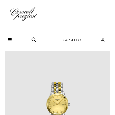
HOME
CHI SIAMO
CARRELLO
BRAND
OROLOGI
GIOIELLI
CONTATTI