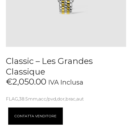
Classic – Les Grandes
Classique
€
2,050
.
00
IVA Inclusa
FLAG,38.5mm,acc/pvd,dor,brac,aut
A
CONTATTA VENDITORE
l
t