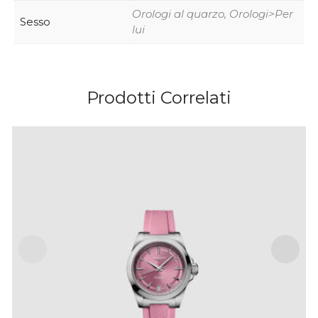
Orologi al quarzo, Orologi>Per
Sesso
lui
Prodotti Correlati
LONGINES CONQUEST
IVA Inclusa
€
2,200
.
00