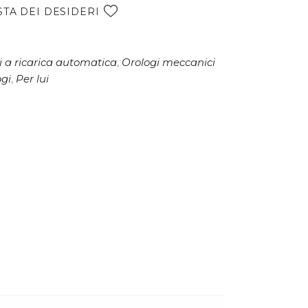
e
STA DEI DESIDERI
r
n
a
 a ricarica automatica
,
Orologi meccanici
t
ogi
,
Per lui
i
v
e
: