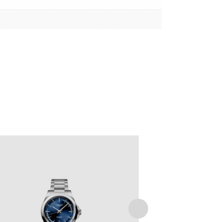
LONGINES CONQUEST
€
2,350
.
00
IVA Inclusa