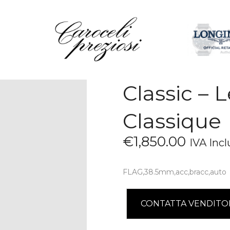
HOME
CHI SIAMO
BRAND
OROLOGI
Classic – 
GIOIELLI
CONTATTI
Classique
€
1,850
.
00
IVA Incl
FLAG,38.5mm,acc,bracc,auto
CONTATTA VENDITO