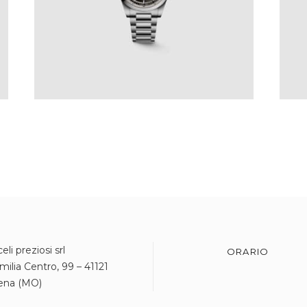
eli preziosi srl
ORARIO
milia Centro, 99 – 41121
ena (MO)