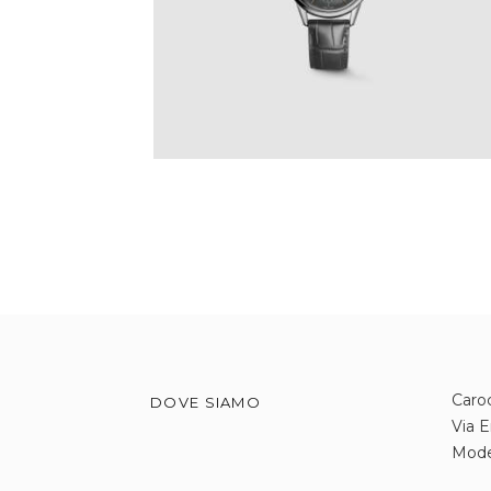
€
3,450
.
00
IVA Inclusa
Caroc
DOVE SIAMO
Via E
Mod