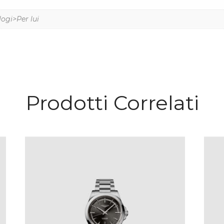
logi>Per lui
Prodotti Correlati
LONGINES CONQUEST
€
2,350
.
00
IVA Inclusa