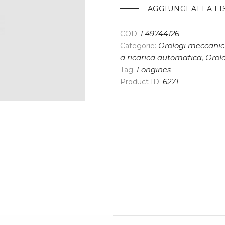
AGGIUNGI ALLA LI
COD:
L49744126
Categorie:
Orologi meccanici
a ricarica automatica
,
Orol
Tag:
Longines
Product ID:
6271