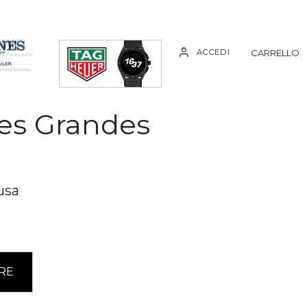
ACCEDI
CARRELLO
Les Grandes
usa
A
RE
l
t