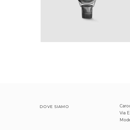
€
3,450
.
00
IVA Inclusa
Caroc
DOVE SIAMO
Via E
Mod