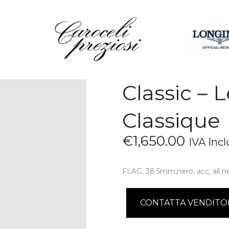
HOME
CHI SIAMO
BRAND
OROLOGI
Classic – 
GIOIELLI
CONTATTI
Classique
€
1,650
.
00
IVA Incl
FLAG, 38.5mm,nero, acc, all n
CONTATTA VENDITO