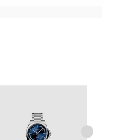
LONGINES CONQUEST
€
2,350
.
00
IVA Inclusa