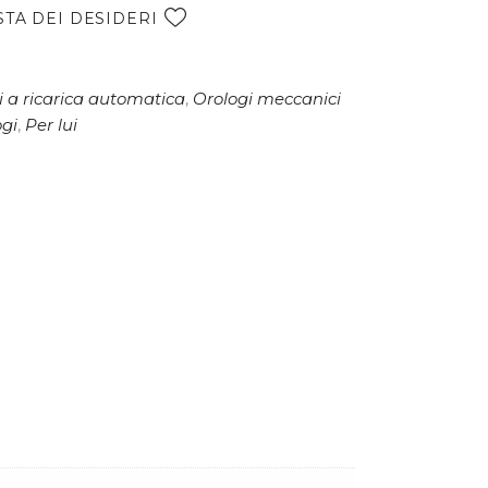
e
STA DEI DESIDERI
r
n
a
 a ricarica automatica
,
Orologi meccanici
t
ogi
,
Per lui
i
v
e
: