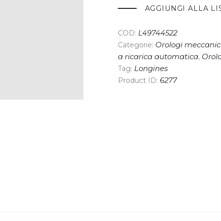
AGGIUNGI ALLA LI
COD:
L49744522
Categorie:
Orologi meccanici
a ricarica automatica
,
Orol
Tag:
Longines
Product ID:
6277