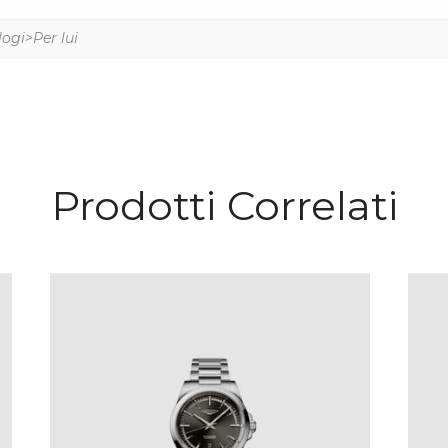
logi>Per lui
Prodotti Correlati
LONGINES CONQUEST
€
2,350
.
00
IVA Inclusa