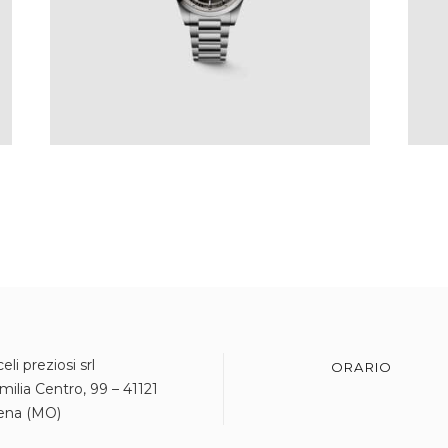
eli preziosi srl
ORARIO
milia Centro, 99 – 41121
ena (MO)