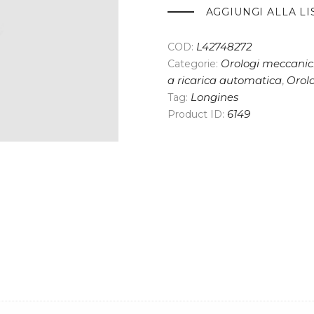
AGGIUNGI ALLA LI
COD:
L42748272
Categorie:
Orologi meccanici
a ricarica automatica
,
Orol
Tag:
Longines
Product ID:
6149