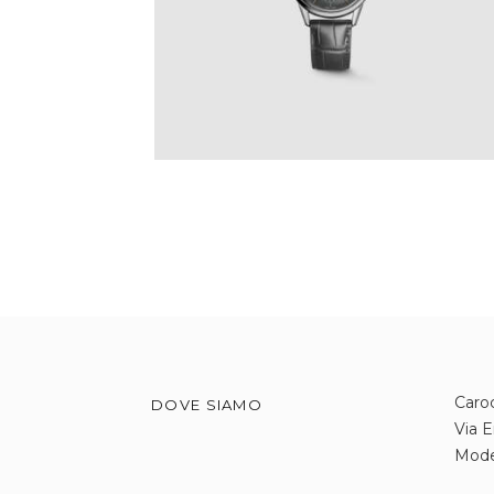
€
3,450
.
00
IVA Inclusa
Caroc
DOVE SIAMO
Via E
Mod