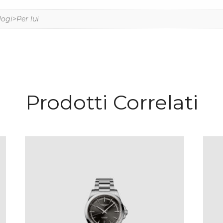
logi>Per lui
Prodotti Correlati
LONGINES CONQUEST
€
2,350
.
00
IVA Inclusa