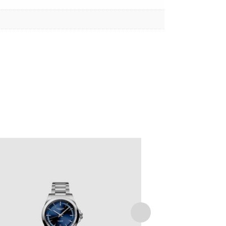
LONGINES CONQUEST
€
2,350
.
00
IVA Inclusa