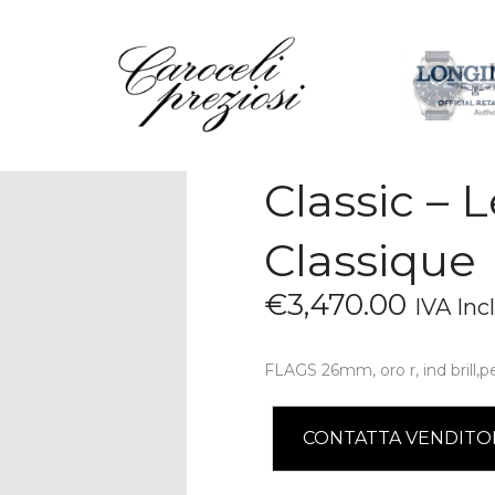
HOME
CHI SIAMO
BRAND
OROLOGI
Classic – 
GIOIELLI
CONTATTI
Classique
€
3,470
.
00
IVA Inc
FLAGS 26mm, oro r, ind brill,pe
CONTATTA VENDITO