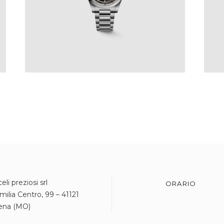
eli preziosi srl
ORARIO
milia Centro, 99 – 41121
ena (MO)