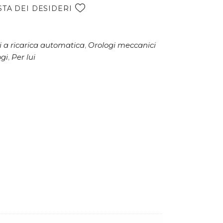
e
STA DEI DESIDERI
r
n
a
 a ricarica automatica
,
Orologi meccanici
t
ogi
,
Per lui
i
v
e
: