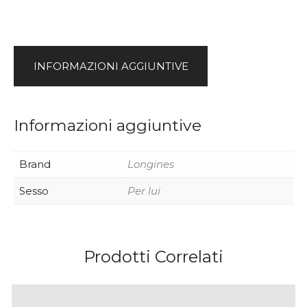
v
e
:
INFORMAZIONI AGGIUNTIVE
Informazioni aggiuntive
Brand
Longines
Sesso
Per lui
Prodotti Correlati