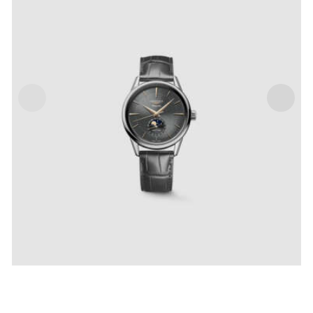
LONGINES FLAGSHIP HERITAGE MOONPHASE
IVA Inclusa
€
3,450
.
00