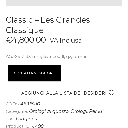
Classic – Les Grandes
Classique
€
4,800
.
00
IVA Inclusa
AGASSIZ 33 mm, bianco/all, qz, romani
A
CONTATTA VENDITORE
l
t
e
AGGIUNGI ALLA LISTA DEI DESIDERI
r
COD:
L46918110
n
Categorie:
Orologi al quarzo
,
Orologi
,
Per lui
a
Tag:
Longines
t
Product ID:
4498
i