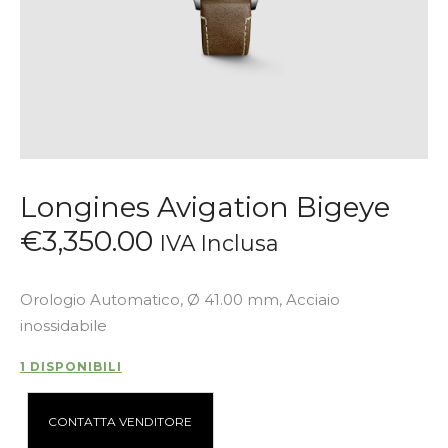
Longines Avigation Bigeye
€
3,350
.
00
IVA Inclusa
Orologio Automatico, Ø 41.00 mm, Acciaio
inossidabile
1 DISPONIBILI
A
CONTATTA VENDITORE
l