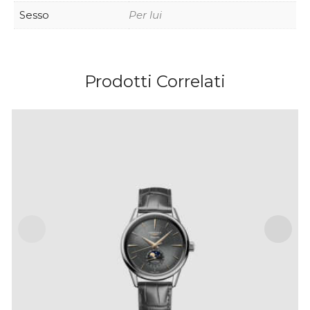
Sesso
Per lui
Prodotti Correlati
LONGINES FLAGSHIP HERITAGE MOONPHASE
IVA Inclusa
€
3,450
.
00