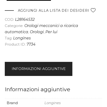
t
e
AGGIUNGI ALLA LISTA DEI DESIDERI
r
COD:
L28164532
n
Categorie:
Orologi meccanici a ricarica
a
automatica
,
Orologi
,
Per lui
t
Tag:
Longines
i
Product ID:
7734
v
e
:
INFORMAZIONI AGGIUNTIVE
Informazioni aggiuntive
Brand
Longines