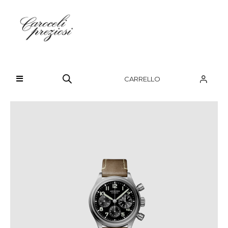
HOME
CHI SIAMO
CARRELLO
BRAND
OROLOGI
GIOIELLI
CONTATTI