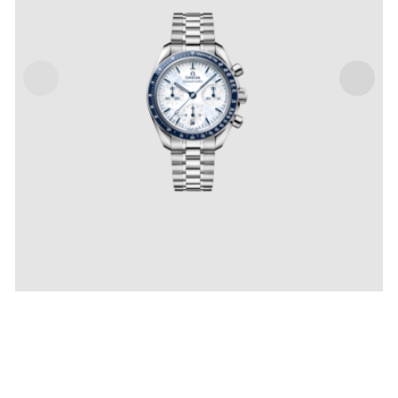
SPEEDMASTER 38 MILANO CORTINA 2026 CO-
AXIAL CHRONOMETER CHRONOGRAPH 38 MM
IVA Inclusa
€
6,800
.
00