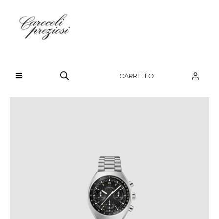
HOME
CHI SIAMO
CARRELLO
BRAND
OROLOGI
GIOIELLI
CONTATTI