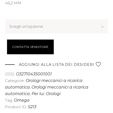
46,2 MM
Misura bracciale
CONTATTA VENDITORE
A
l
AGGIUNGI ALLA LISTA DEI DESIDERI
t
COD:
O32710435001001
e
Categorie:
Orologi meccanici a ricarica
r
automatica
,
Orologi meccanici a ricarica
n
automatica
,
Per lui
,
Orologi
a
Tag:
Omega
t
Product ID:
5213
i