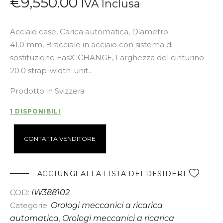
€
9,550
.
00
IVA Inclusa
Acciaio case, Carica automatica, Diametro
41.0 mm, Bracciale in acciaio con sistema di
sostituzione EasX-CHANGE, Larghezza del cinturino
20.0 strap-width-unit..
Prodotto in Svizzera
1 DISPONIBILI
A
CONTATTA VENDITORE
l
t
e
AGGIUNGI ALLA LISTA DEI DESIDERI
r
COD:
IW388102
n
Categorie:
Orologi meccanici a ricarica
a
automatica
,
Orologi meccanici a ricarica
t