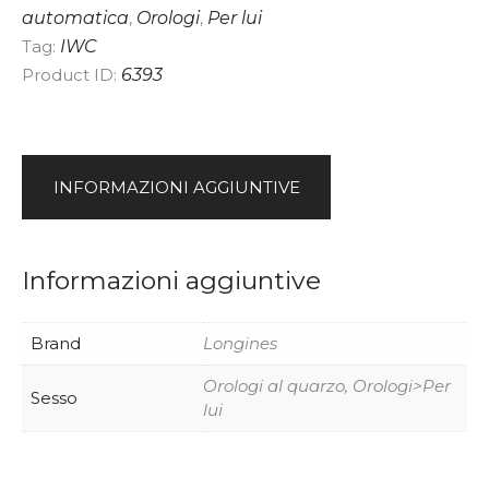
automatica
,
Orologi
,
Per lui
i
Tag:
IWC
v
Product ID:
6393
e
:
INFORMAZIONI AGGIUNTIVE
Informazioni aggiuntive
Brand
Longines
Orologi al quarzo, Orologi>Per
Sesso
lui