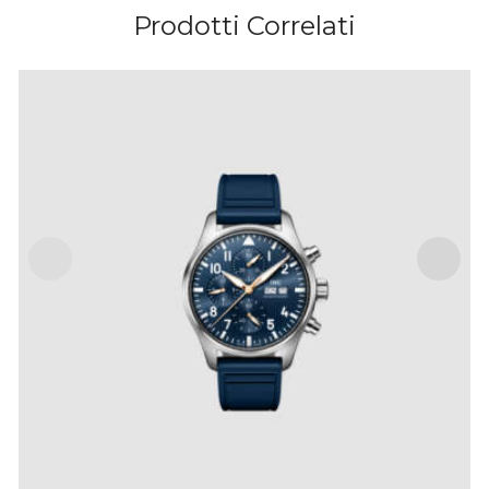
Prodotti Correlati
PILOT’S WATCH CHRONOGRAPH LE PETIT
PRINCE
IVA Inclusa
€
7,900
.
00