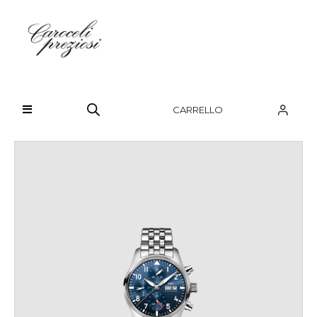
HOME
CHI SIAMO
CARRELLO
BRAND
OROLOGI
GIOIELLI
CONTATTI