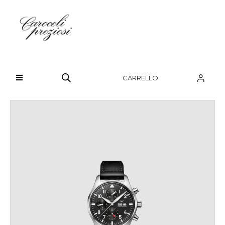
HOME
CHI SIAMO
CARRELLO
BRAND
OROLOGI
GIOIELLI
CONTATTI