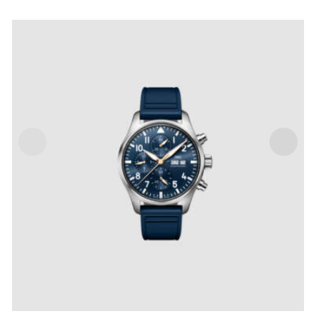
PILOT’S WATCH CHRONOGRAPH LE PETIT
PRINCE
IVA Inclusa
€
7,900
.
00