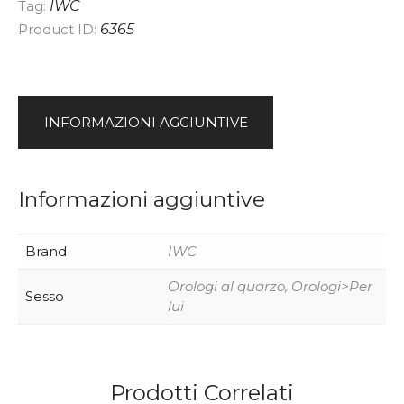
Tag:
IWC
v
Product ID:
6365
e
:
INFORMAZIONI AGGIUNTIVE
Informazioni aggiuntive
Brand
IWC
Orologi al quarzo, Orologi>Per
Sesso
lui
Prodotti Correlati