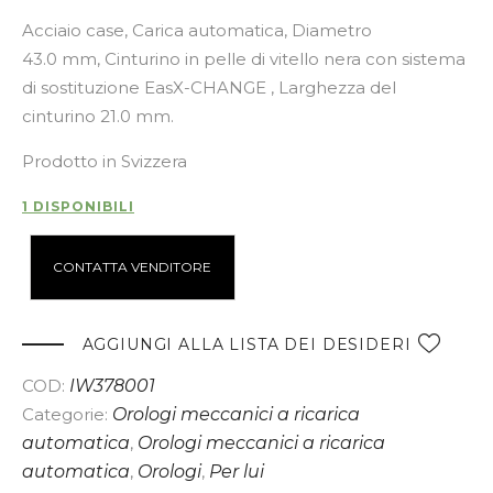
Acciaio case, Carica automatica, Diametro
43.0 mm, Cinturino in pelle di vitello nera con sistema
di sostituzione EasX-CHANGE , Larghezza del
cinturino 21.0 mm.
Prodotto in Svizzera
1 DISPONIBILI
A
CONTATTA VENDITORE
l
t
e
AGGIUNGI ALLA LISTA DEI DESIDERI
r
COD:
IW378001
n
Categorie:
Orologi meccanici a ricarica
a
automatica
,
Orologi meccanici a ricarica
t
automatica
,
Orologi
,
Per lui
i