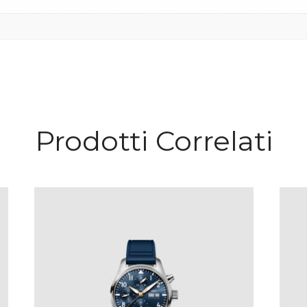
Prodotti Correlati
PILOT’S WATCH CHRONOGRAPH 41
LE PETIT PRINCE