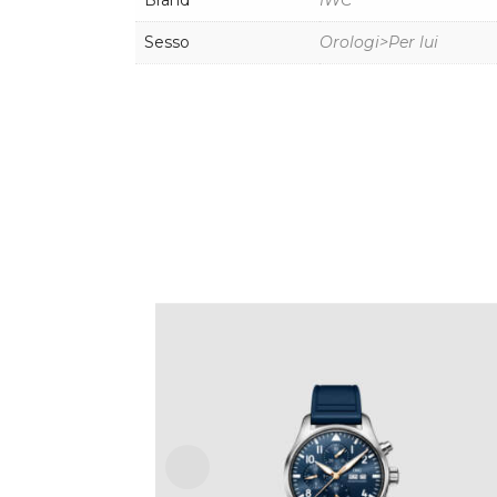
Brand
IWC
Sesso
Orologi>Per lui
PILOT’S WATCH CHRONOGRAPH LE
PETIT PRINCE