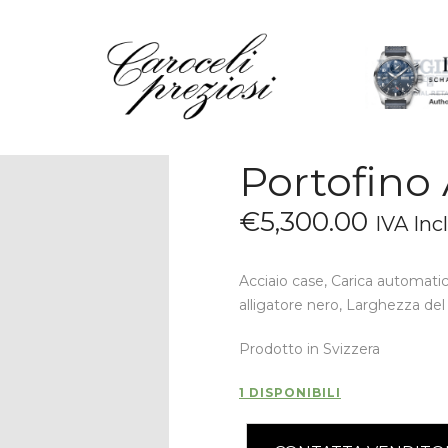
HOME
CHI SIAMO
BRAND
OROLOGI
Portofino
GIOIELLI
€
5,300
.
00
CONTATTI
IVA Inc
Acciaio case, Carica automatic
alligatore nero, Larghezza de
Prodotto in Svizzera
1 DISPONIBILI