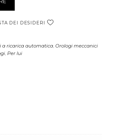
RE
l
t
e
STA DEI DESIDERI
r
n
a
 a ricarica automatica
,
Orologi meccanici
t
ogi
,
Per lui
i
v
e
: