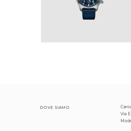
€
7,900
.
00
IVA Inclusa
Caroc
DOVE SIAMO
Via E
Mod