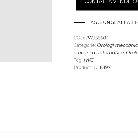
CONTATTA VENDITO
AGGIUNGI ALLA LI
COD:
IW356501
Categorie:
Orologi meccanici
a ricarica automatica
,
Orol
Tag:
IWC
Product ID:
6397