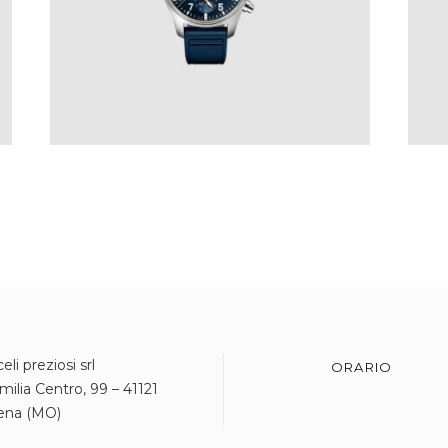
€
7,700
.
00
IVA Inclusa
eli preziosi srl
ORARIO
milia Centro, 99 – 41121
ena (MO)