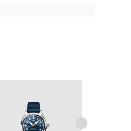
PILOT’S WATCH MARK XX LE PETIT
PRINCE