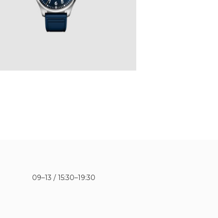
€
5,800
.
00
IVA Inclusa
09–13 / 15:30–19:30