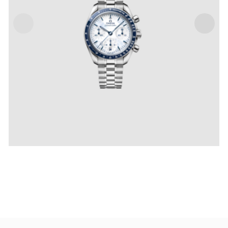
SPEEDMASTER 38 MILANO CORTINA 2026 CO-
AXIAL CHRONOMETER CHRONOGRAPH 38 MM
IVA Inclusa
€
6,800
.
00