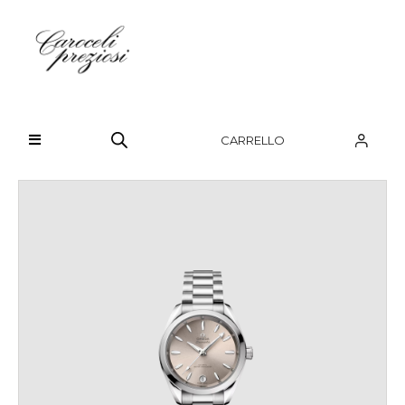
HOME
CHI SIAMO
CARRELLO
BRAND
OROLOGI
GIOIELLI
CONTATTI