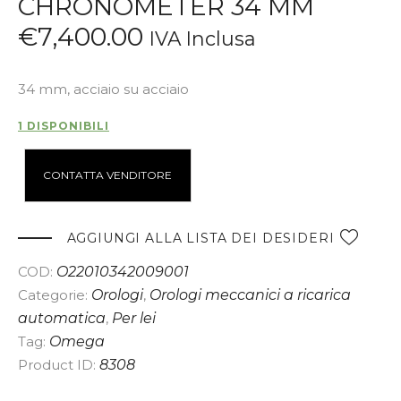
CHRONOMETER 34 MM
€
7,400
.
00
IVA Inclusa
34 mm, acciaio su acciaio
1 DISPONIBILI
A
CONTATTA VENDITORE
l
t
e
AGGIUNGI ALLA LISTA DEI DESIDERI
r
COD:
O22010342009001
n
Categorie:
Orologi
,
Orologi meccanici a ricarica
a
automatica
,
Per lei
t
Tag:
Omega
i
Product ID:
8308
v
e