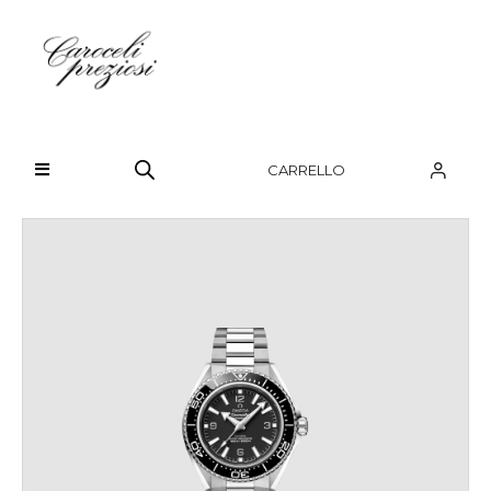
HOME
CHI SIAMO
CARRELLO
BRAND
OROLOGI
GIOIELLI
CONTATTI