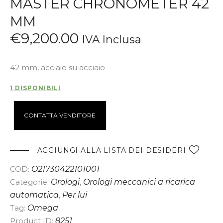
MASTER CHRONOMETER 42
MM
€
9,200
.
00
IVA Inclusa
42 mm, acciaio su acciaio
1 DISPONIBILI
A
CONTATTA VENDITORE
l
t
e
AGGIUNGI ALLA LISTA DEI DESIDERI
r
COD:
O21730422101001
n
Categorie:
Orologi
,
Orologi meccanici a ricarica
a
automatica
,
Per lui
t
Tag:
Omega
i
Product ID:
8251