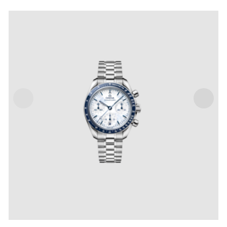
SPEEDMASTER 38 MILANO CORTINA 2026 CO-
AXIAL CHRONOMETER CHRONOGRAPH 38 MM
IVA Inclusa
€
6,800
.
00