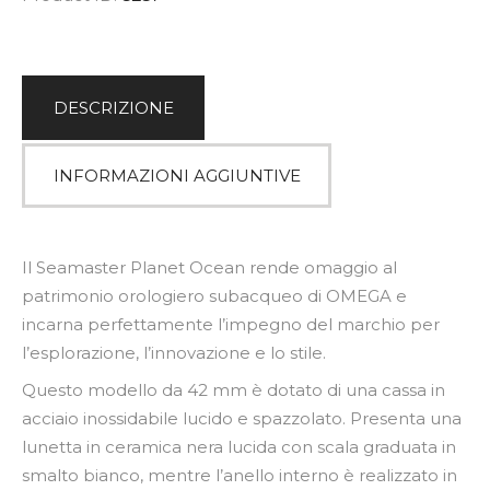
v
e
:
DESCRIZIONE
INFORMAZIONI AGGIUNTIVE
Il Seamaster Planet Ocean rende omaggio al
patrimonio orologiero subacqueo di OMEGA e
incarna perfettamente l’impegno del marchio per
l’esplorazione, l’innovazione e lo stile.
Questo modello da 42 mm è dotato di una cassa in
acciaio inossidabile lucido e spazzolato. Presenta una
lunetta in ceramica nera lucida con scala graduata in
smalto bianco, mentre l’anello interno è realizzato in