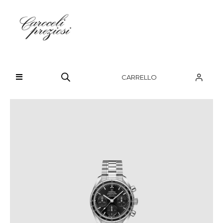
HOME
CHI SIAMO
CARRELLO
BRAND
OROLOGI
GIOIELLI
CONTATTI