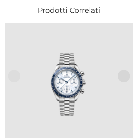
Prodotti Correlati
SPEEDMASTER 38 MILANO CORTINA 2026 CO-
AXIAL CHRONOMETER CHRONOGRAPH 38 MM
IVA Inclusa
€
6,800
.
00