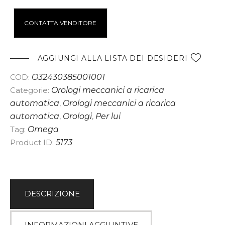
A
CONTATTA VENDITORE
l
t
e
AGGIUNGI ALLA LISTA DEI DESIDERI
r
COD:
O32430385001001
n
Categorie:
Orologi meccanici a ricarica
a
automatica
,
Orologi meccanici a ricarica
t
automatica
,
Orologi
,
Per lui
i
Tag:
Omega
v
Product ID:
5173
e
:
DESCRIZIONE
INFORMAZIONI AGGIUNTIVE