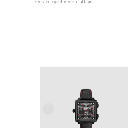
mesi completamente al buio.
TAG HEUER MONACO EVERGRAPH –
40 MM
€
25,000
.
00
IVA Inclusa