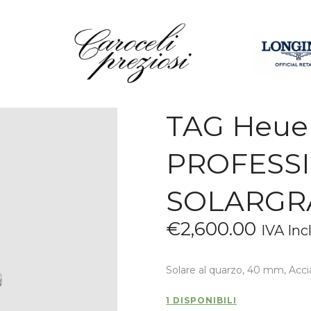
HOME
CHI SIAMO
BRAND
OROLOGI
TAG Heuer
GIOIELLI
CONTATTI
PROFESSI
SOLARGR
€
2,600
.
00
IVA Inc
Solare al quarzo, 40 mm, Acci
1 DISPONIBILI