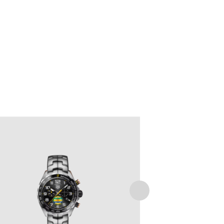
TAG HEUER FORMULA 1
CHRONOGRAPH X SENNA
€
2,650
.
00
IVA Inclusa