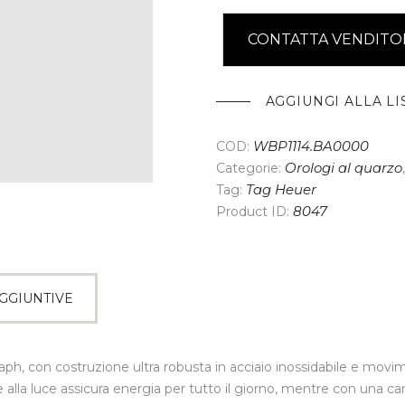
CONTATTA VENDITO
AGGIUNGI ALLA LI
COD:
WBP1114.BA0000
Categorie:
Orologi al quarzo
Tag:
Tag Heuer
Product ID:
8047
GGIUNTIVE
ph, con costruzione ultra robusta in acciaio inossidabile e movi
e alla luce assicura energia per tutto il giorno, mentre con una c