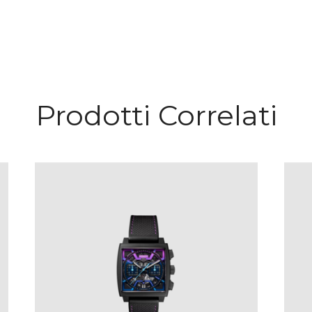
Prodotti Correlati
TAG HEUER MONACO
CHRONOGRAPH
€
11,650
.
00
IVA Inclusa