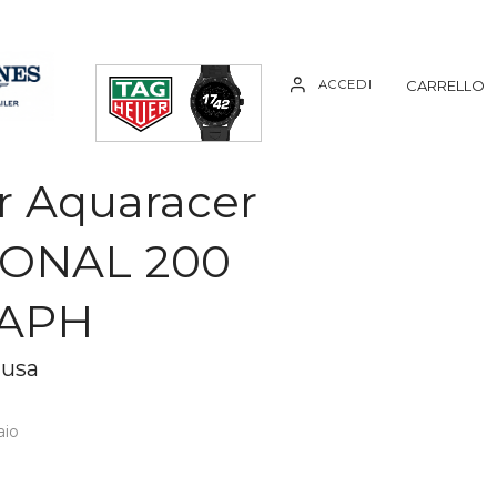
ACCEDI
CARRELLO
 Aquaracer
ONAL 200
APH
lusa
aio