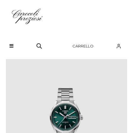
HOME
CHI SIAMO
CARRELLO
BRAND
OROLOGI
GIOIELLI
CONTATTI