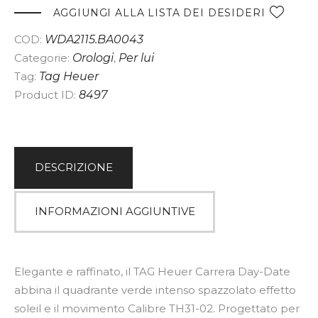
e
AGGIUNGI ALLA LISTA DEI DESIDERI
r
COD:
WDA2115.BA0043
n
Categorie:
Orologi
,
Per lui
a
Tag:
Tag Heuer
t
Product ID:
8497
i
v
e
:
DESCRIZIONE
INFORMAZIONI AGGIUNTIVE
Elegante e raffinato, il TAG Heuer Carrera Day-Date
abbina il quadrante verde intenso spazzolato effetto
soleil e il movimento Calibre TH31-02. Progettato per