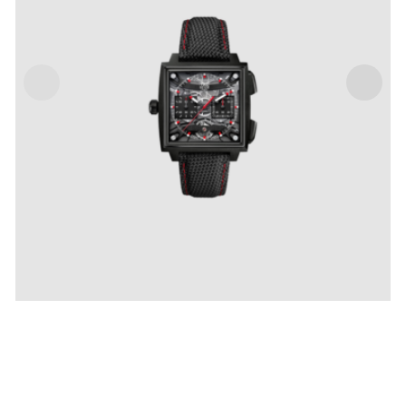
TAG HEUER MONACO EVERGRAPH – 40 MM
IVA Inclusa
€
25,000
.
00