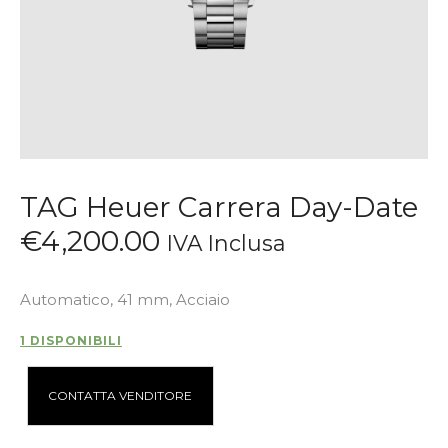
TAG Heuer Carrera Day-Date
€
4,200
.
00
IVA Inclusa
Automatico, 41 mm, Acciaio
1 DISPONIBILI
A
CONTATTA VENDITORE
l
t