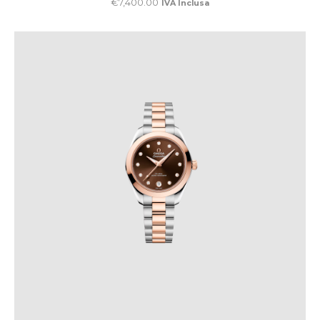
€
7,400
.
00
IVA Inclusa