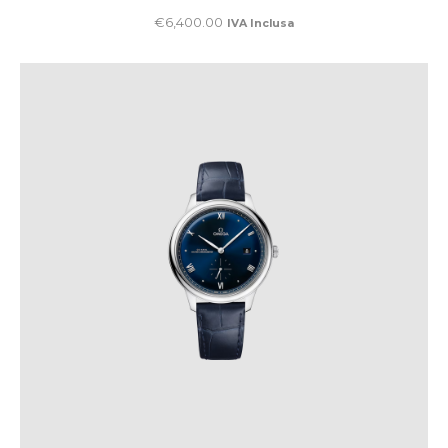
€
6,400
.
00
IVA Inclusa