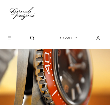
HOME
CHI SIAMO
CARRELLO
BRAND
OROLOGI
GIOIELLI
CONTATTI